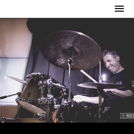
HOME
BIO
DISCOGRAPHY
DIDACTICS
VIDEOS
SHOWS / CLINICS
SPONSORS
CONTACTS