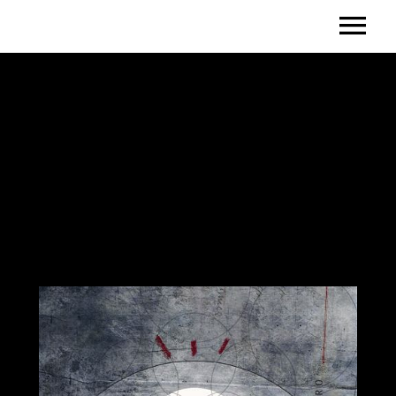
HOME
BIO
DISCOGRAPHY
DIDACTICS
VIDEOS
SHOWS / CLINICS
SPONSORS
CONTACTS