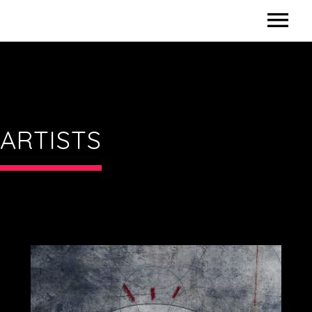
HOME
BIO
DISCOGRAPHY
ARTISTS
DIDACTICS
VIDEOS
SHOWS / CLINICS
SPONSORS
CONTACTS